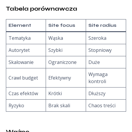
Tabela porównawcza
Element
Site focus
Site radius
Tematyka
Wąska
Szeroka
Autorytet
Szybki
Stopniowy
Skalowanie
Ograniczone
Duże
Wymaga
Crawl budget
Efektywny
kontroli
Czas efektów
Krótki
Dłuższy
Ryzyko
Brak skali
Chaos treści
Ważne