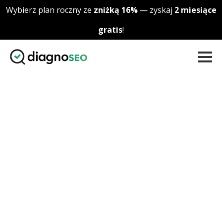
Skip to content
Wybierz plan roczny ze
zniżką 16%
— zyskaj
2 miesiące
gratis
!