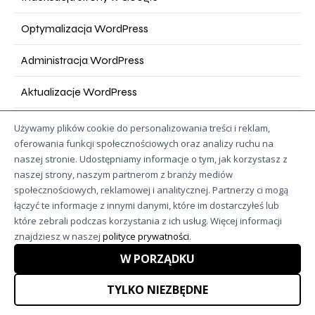
Optymalizacja WordPress
Administracja WordPress
Aktualizacje WordPress
Szkolenie SEO
Używamy plików cookie do personalizowania treści i reklam,
oferowania funkcji społecznościowych oraz analizy ruchu na
Konsultacje SEO
naszej stronie. Udostępniamy informacje o tym, jak korzystasz z
naszej strony, naszym partnerom z branży mediów
Topical Authority
społecznościowych, reklamowej i analitycznej. Partnerzy ci mogą
łączyć te informacje z innymi danymi, które im dostarczyłeś lub
które zebrali podczas korzystania z ich usług. Więcej informacji
USŁUGI SEO
znajdziesz w naszej
polityce prywatności
.
W PORZĄDKU
Pozycjonowanie stron
TYLKO NIEZBĘDNE
Pozycjonowanie lokalne