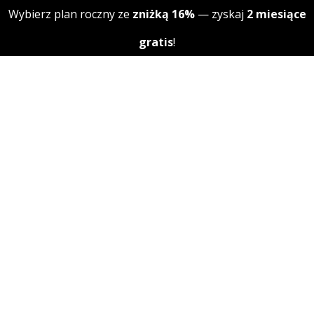
Skip to content
Wybierz plan roczny ze
zniżką 16%
— zyskaj
2 miesiące
gratis
!