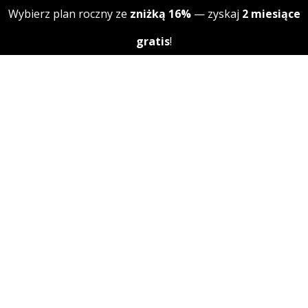
Skip to content
Wybierz plan roczny ze
zniżką 16%
— zyskaj
2 miesiące
gratis
!