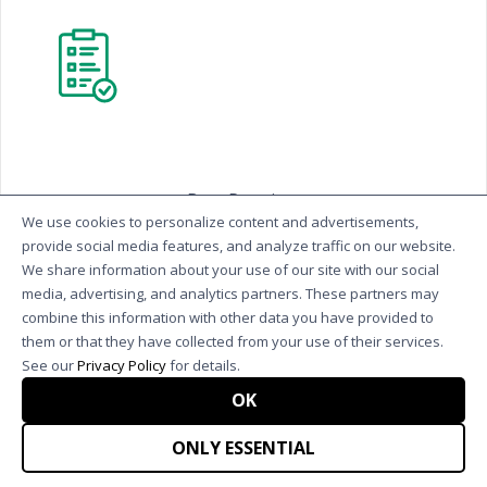
Best Practices
We use cookies to personalize content and advertisements,
provide social media features, and analyze traffic on our website.
We share information about your use of our site with our social
media, advertising, and analytics partners. These partners may
combine this information with other data you have provided to
them or that they have collected from your use of their services.
See our
Privacy Policy
for details.
Jämför DiagnoSEO
OK
med andra SEO-verktyg
ONLY ESSENTIAL